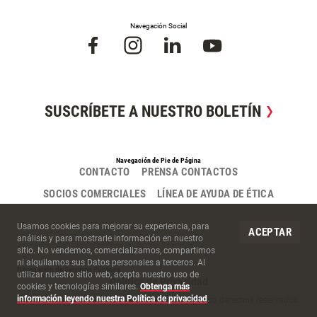
Navegación Social
SUSCRÍBETE A NUESTRO BOLETÍN
Navegación de Pie de Página
CONTACTO
PRENSA CONTACTOS
SOCIOS COMERCIALES
LÍNEA DE AYUDA DE ÉTICA
Cookies del Sitio
Usamos cookies para mejorar su experiencia, para
ACEPTAR
análisis y para mostrarle información en nuestro
sitio. No vendemos, comercializamos, compartimos
ni alquilamos sus Datos personales a terceros. Al
Navegación de Servicios Públicos
utilizar nuestro sitio web, acepta nuestro uso de
Política de Privacidad
cookies y tecnologías similares.
Obtenga más
información leyendo nuestra Política de privacidad
.
©2026 McCarthy Building Companies, Inc. Todos los derechos reservados.