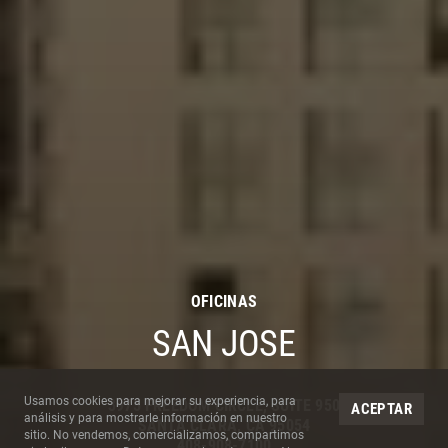
OFICINAS
SAN JOSE
Cookies del Sitio
Usamos cookies para mejorar su experiencia, para
3975 FREEDOM CIRCLE, SUITE 950
ACEPTAR
análisis y para mostrarle información en nuestro
SANTA CLARA
,
CA
95054
sitio. No vendemos, comercializamos, compartimos
408-908-7100