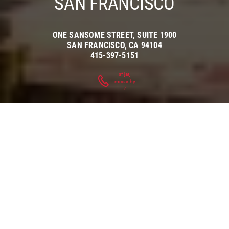
SAN FRANCISCO
ONE SANSOME STREET, SUITE 1900
SAN FRANCISCO
,
CA
94104
415-397-5151
sf
[at]
mccarthy.com
(
)
CONSTRUIMOS ALIANZAS
EN EL
ÁREA DE LA BAHÍA
Por casi tres décadas, McCarthy ha respaldado con
orgullo las necesidades de construcción únicas de San
Francisco y de toda el área de la Bahía. Como