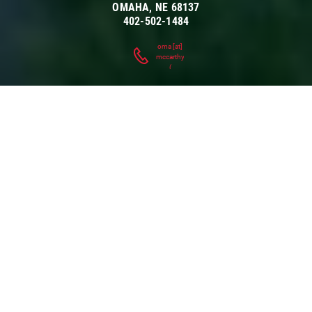
OMAHA
,
NE
68137
402-502-1484
oma
[at]
mccarthy.com
(
)
MEJORAMOS LA BUENA
VIDA
Somos un contratista local con recursos nacionales, a
quienes les impulsa la pasión por la construcción y el
compromiso de hacer un trabajo de calidad. Nuestro
equipo en expansión se compone en su mayoría por
mano de obra local que ha tenido un verdadero impacto
en este estado durante más de 20 años. Nuestro equipo