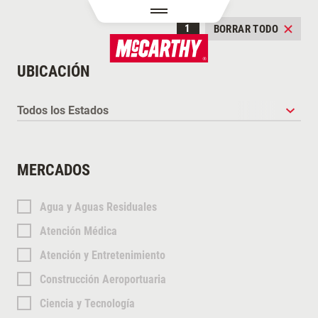
PASAR AL CONTENIDO PRINCIPAL
FILTRO APLICADO
1
BORRAR TODO
UBICACIÓN
MERCADOS
Agua y Aguas Residuales
Atención Médica
Atención y Entretenimiento
Construcción Aeroportuaria
Ciencia y Tecnología